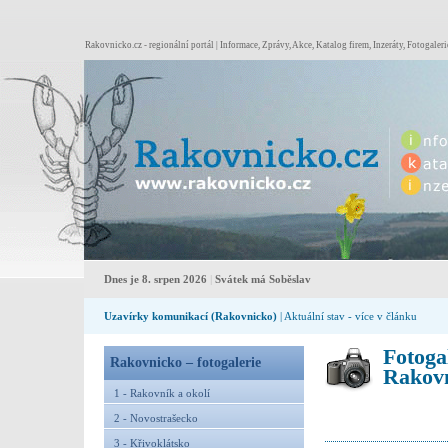
Rakovnicko.cz - regionální portál | Informace, Zprávy, Akce, Katalog firem, Inzeráty, Fotogaleri
Dnes je 8. srpen 2026
|
Svátek má Soběslav
Uzavírky komunikací (Rakovnicko)
| Aktuální stav - více v článku
Fotoga
Rakovnicko – fotogalerie
Rakovn
1 - Rakovník a okolí
2 - Novostrašecko
3 - Křivoklátsko