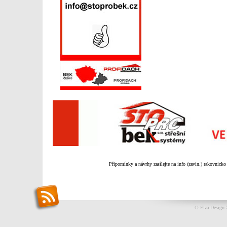
Připomínky a návrhy zasílejte na info (zavin.) rakovnicko
© Elza Design