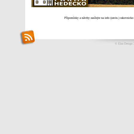
Připomínky a návrhy zasílejte na info (zavin.) rakovnicko
© Elza Design