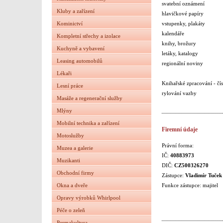
svatební oznámení
Kluby a zařízení
hlavičkové papíry
vstupenky, plakáty
Kominictví
kalendáře
Kompletní střechy a izolace
knihy, brožury
Kuchyně a vybavení
letáky, katalogy
Leasing automobilů
regionální noviny
Lékaři
Knihařské zpracování - čís
Lesní práce
rylování vazby
Masáže a regenerační služby
Mlýny
Mobilní technika a zařízení
Firemní údaje
Motoslužby
Právní forma:
Muzea a galerie
IČ:
40883973
Muzikanti
DIČ:
CZ500326270
Obchodní firmy
Zástupce:
Vladimír Tuček
Okna a dveře
Funkce zástupce: majitel
Opravy výrobků Whirlpool
Péče o zeleň
Permakultura