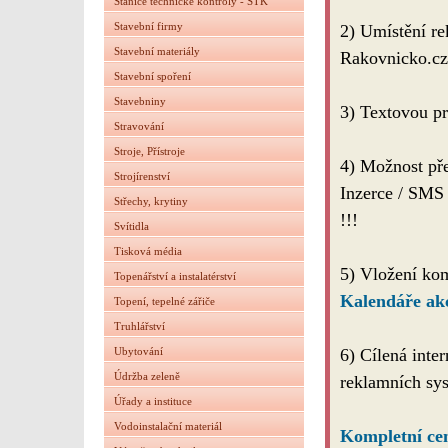
Stanice technické kontroly - STK
Stavební firmy
2) Umístění re
Stavební materiály
Rakovnicko.cz
Stavební spoření
Stavebniny
3) Textovou pr
Stravování
Stroje, Přístroje
4) Možnost př
Strojírenství
Inzerce / 
Střechy, krytiny
!!!
Svítidla
Tisková média
5) Vložení kom
Topenářství a instalatérství
Kalendáře ak
Topení, tepelné zářiče
Truhlářství
Ubytování
6) Cílená inte
Údržba zeleně
reklamních sys
Úřady a instituce
Vodoinstalační materiál
Kompletní ce