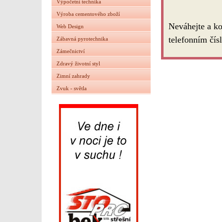
Výpočetní technika
Výroba cementového zboží
Neváhejte a ko
Web Design
telefonním čí
Zábavná pyrotechnika
Zámečnictví
Zdravý životní styl
Zimní zahrady
Zvuk - světla