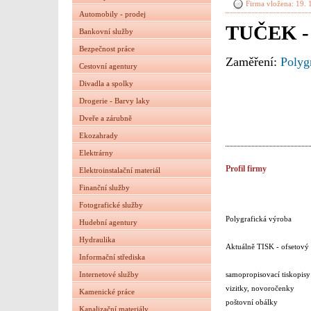
Firma vložena: 19. 
Automobily - prodej
TUČEK -
Bankovní služby
Bezpečnost práce
Zaměření:
Polyg
Cestovní agentury
Divadla a spolky
Drogerie - Barvy laky
Dveře a zárubně
Ekozahrady
Elektrárny
Profil firmy
Elektroinstalační materiál
Finanční služby
Fotografické služby
Polygrafická výroba
Hudební agentury
Hydraulika
Aktuálně TISK - ofsetový -
Informační střediska
samopropisovací tiskopisy
Internetové služby
vizitky, novoročenky
Kamenické práce
poštovní obálky
Kanalizační materiály