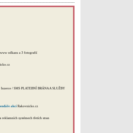
a, www odkazu a 3 fotografií
icko.cz
ekci Inzerce / SMS PLATEBNÍ BRÁNA A SLUŽBY
endáře akcí
Rakovnicko.cz
a reklamních systémech třetích stran