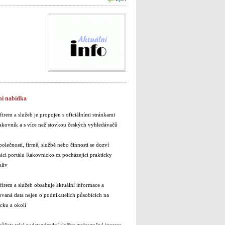
ní nabídka
firem a služeb je propojen s oficiálními stránkami
akovník a s více než stovkou českých vyhledávačů
polečnosti, firmě, službě nebo činnosti se dozví
íci portálu Rakovnicko.cz pocházející prakticky
liv
firem a služeb obsahuje aktuální informace a
ovaná data nejen o podnikatelích působících na
cku a okolí
ůžete také nadstandardní služby zvýrazněné inzerce