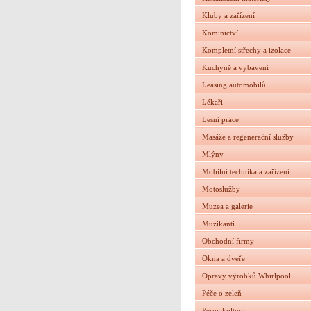
Kluby a zařízení
Kominictví
Kompletní střechy a izolace
Kuchyně a vybavení
Leasing automobilů
Lékaři
Lesní práce
Masáže a regenerační služby
Mlýny
Mobilní technika a zařízení
Motoslužby
Muzea a galerie
Muzikanti
Obchodní firmy
Okna a dveře
Opravy výrobků Whirlpool
Péče o zeleň
Permakultura