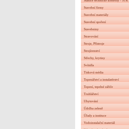
Stanice technické kontroly - STK
Stavební firmy
Stavební materiály
Stavební spoření
Stavebniny
Stravování
Stroje, Přístroje
Strojírenství
Střechy, krytiny
Svítidla
Tisková média
Topenářství a instalatérství
Topení, tepelné zářiče
Truhlářství
Ubytování
Údržba zeleně
Úřady a instituce
Vodoinstalační materiál