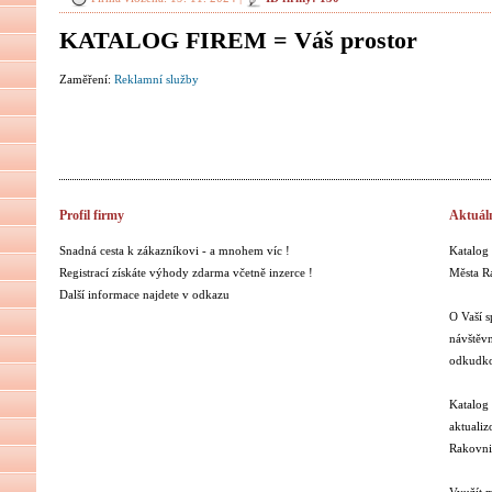
KATALOG FIREM = Váš prostor
Zaměření:
Reklamní služby
Profil firmy
Aktuál
Snadná cesta k zákazníkovi - a mnohem víc !
Katalog 
Registrací získáte výhody zdarma včetně inzerce !
Města R
Další informace najdete v odkazu
O Vaší s
návštěvn
odkudko
Katalog 
aktualiz
Rakovni
Využít m