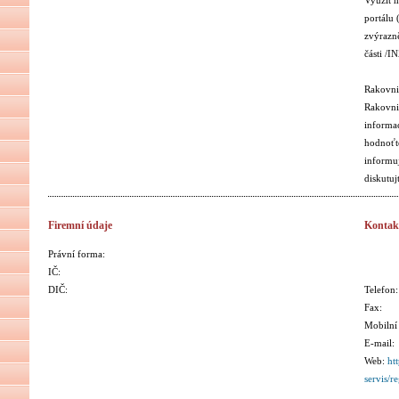
portálu
zvýrazně
části /I
Rakovnic
Rakovnic
informac
hodnoťte
informuj
diskutuj
Firemní údaje
Kontak
Právní forma:
IČ:
DIČ:
Telefon:
Fax:
Mobilní 
E-mail:
Web:
ht
servis/r