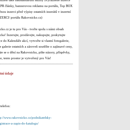
 (PR články, bannerovou reklamu na portálu, Top BOX
nou inzerci před výpisy ostatních inzerátů v inzertní
NZERCI/ portálu Rakovnicko.cz)
ko.cz je tu pro Vás - tvořte spolu s námi obsah
ka! Inzerujte, prodávejte, nakupujte, poskytujte
e do Kalendáře akcí, vytvořte si vlastní fotogalerie,
 galerie ostatních a zároveň soutěžte o zajímavé ceny,
te se o dění na Rakovnicku, pište názory, příspěvky,
te, tento prostor je vytvořený pro Vás!
tní údaje
telefon:
tp://www.rakovnicko.cz/podnikatelsky-
egistrace-a-zapis-do-katalogu/