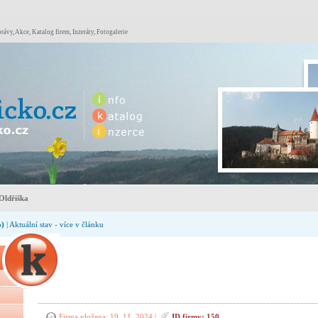
rávy, Akce, Katalog firem, Inzeráty, Fotogalerie
Oldřiška
o)
| Aktuální stav - více v článku
Firma vložena: 19. 11. 2024 |
ID firmy: 150