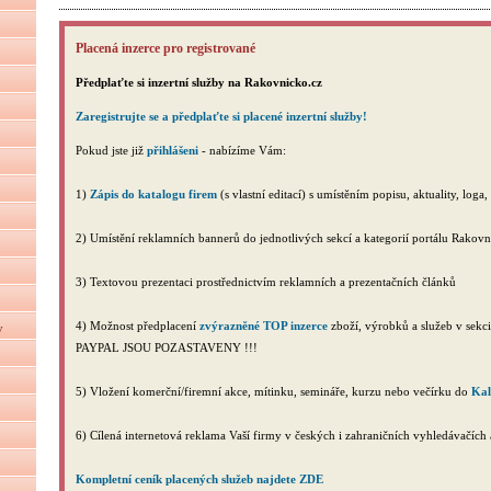
Placená inzerce pro registrované
Předplaťte si inzertní služby na Rakovnicko.cz
Zaregistrujte se a předplaťte si placené inzertní služby!
Pokud jste již
přihlášeni
- nabízíme Vám:
1)
Zápis do katalogu firem
(s vlastní editací) s umístěním popisu, aktuality, log
2) Umístění reklamních bannerů do jednotlivých sekcí a kategorií portálu Rakovn
3) Textovou prezentaci prostřednictvím reklamních a prezentačních článků
4) Možnost předplacení
zvýrazněné TOP inzerce
zboží, výrobků a služeb v s
y
PAYPAL JSOU POZASTAVENY !!!
5) Vložení komerční/firemní akce, mítinku, semináře, kurzu nebo večírku do
Kal
6) Cílená internetová reklama Vaší firmy v českých i zahraničních vyhledávačích 
Kompletní ceník placených služeb najdete ZDE