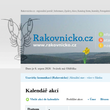
Rakovnicko.cz - regionální portál | Informace, Zprávy, Akce, Katalog firem, Inzeráty, Fotogaleri
Dnes je 6. srpen 2026
|
Svátek má Oldřiška
Uzavírky komunikací (Rakovnicko)
| Aktuální stav - více v článku
Kalendář akcí
Vložit akci do kalendáře
Prohlížet akce:
« Únor
Březen
Datum