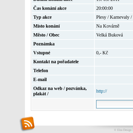
Čas konání akce
20:00:00
Typ akce
Plesy / Karnevaly /
Místo konání
Na Kovárně
Město / Obec
Velká Buková
Poznámka
Vstupné
0,- Kč
Kontakt na pořadatele
Telefon
E-mail
Odkaz na web / pozvánka,
http://
plakát /
© Elza Design