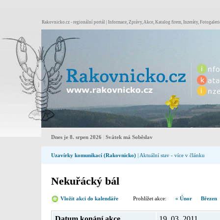
Rakovnicko.cz - regionální portál | Informace, Zprávy, Akce, Katalog firem, Inzeráty, Fotogaleri
Dnes je 8. srpen 2026
|
Svátek má Soběslav
Uzavírky komunikací (Rakovnicko)
| Aktuální stav - více v článku
Nekuřácký bál
Vložit akci do kalendáře
Prohlížet akce:
« Únor
Březen
Datum konání akce
19. 03. 2011