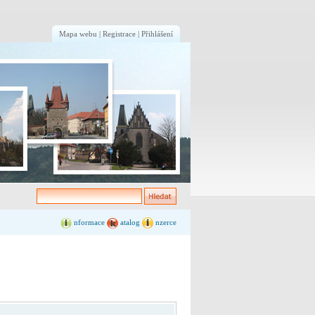
Mapa webu
|
Registrace
|
Přihlášení
nformace
atalog
nzerce