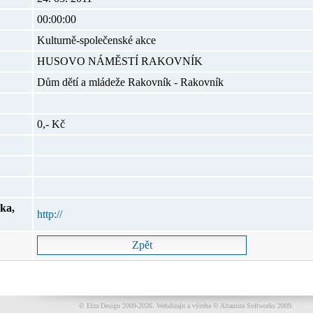
00:00:00
Kulturně-společenské akce
HUSOVO NÁMĚSTÍ RAKOVNÍK
Dům dětí a mládeže Rakovník - Rakovník
0,- Kč
ka,
http://
© Elza Design 2009-2026.
Webdizajn a výroba © Altamira Softworks 2009.