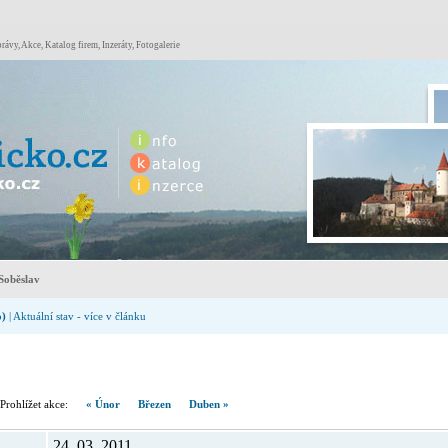
rávy, Akce, Katalog firem, Inzeráty, Fotogalerie
Soběslav
o)
| Aktuální stav - více v článku
hlížet akce:
« Únor
Březen
Duben »
24. 03. 2011