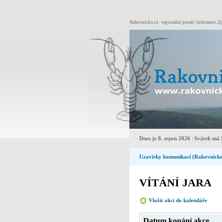
Rakovnicko.cz - regionální portál | Informace, Zp
Dnes je 8. srpen 2026
|
Svátek má 
Uzavírky komunikací (Rakovnick
VÍTÁNÍ JARA
Vložit akci do kalendáře
Pro
Datum konání akce