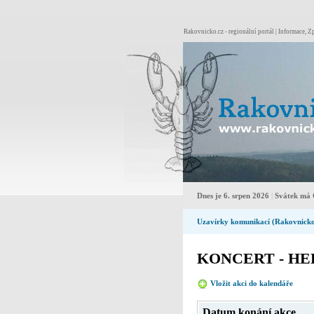
Rakovnicko.cz - regionální portál | Informace, Zp
Dnes je 6. srpen 2026
|
Svátek má 
Uzavírky komunikací (Rakovnick
KONCERT - HE
Vložit akci do kalendáře
Pro
Datum konání akce