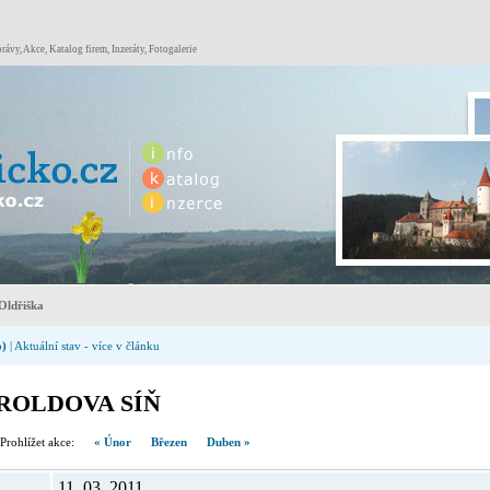
rávy, Akce, Katalog firem, Inzeráty, Fotogalerie
Oldřiška
o)
| Aktuální stav - více v článku
ROLDOVA SÍŇ
hlížet akce:
« Únor
Březen
Duben »
11. 03. 2011