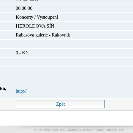
00:00:00
Koncerty / Vystoupení
HEROLDOVA SÍŇ
Rabasova galerie - Rakovník
0,- Kč
ka,
http://
© Elza Design 2009-2026.
Webdizajn a výroba © Altamira Softworks 2009.