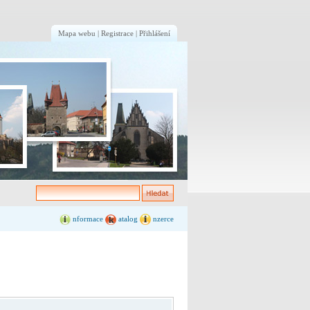
Mapa webu
|
Registrace
|
Přihlášení
nformace
atalog
nzerce