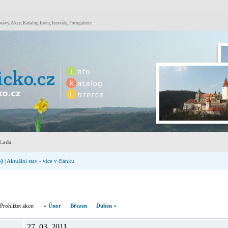
rávy, Akce, Katalog firem, Inzeráty, Fotogalerie
Lada
o)
| Aktuální stav - více v článku
hlížet akce:
« Únor
Březen
Duben »
27. 03. 2011