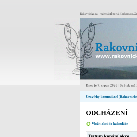
Rakovnicko.cz - regionální portál | Informace, Zp
Dnes je 7. srpen 2026
|
Svátek má 
Uzavírky komunikací (Rakovnick
ODCHÁZENÍ
Vložit akci do kalendáře
Pro
Datum konání akce