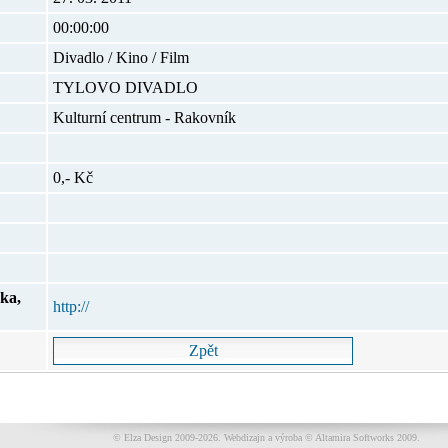
00:00:00
Divadlo / Kino / Film
TYLOVO DIVADLO
Kulturní centrum - Rakovník
0,- Kč
ka,
http://
© Elza Design 2009-2026.
Webdizajn a výroba © Altamira Softworks 2009.