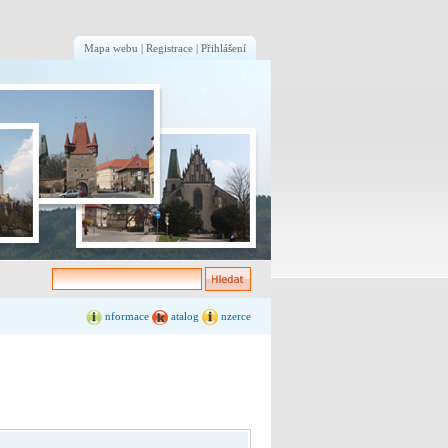
Mapa webu
|
Registrace
|
Přihlášení
nformace
atalog
nzerce