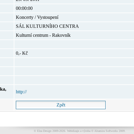
00:00:00
Koncerty / Vystoupení
SÁL KULTURNÍHO CENTRA
Kulturní centrum - Rakovník
0,- Kč
ka,
http://
© Elza Design 2009-2026.
Webdizajn a výroba © Altamira Softworks 2009.