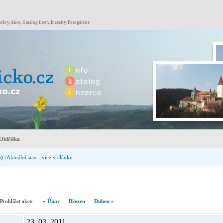
rávy, Akce, Katalog firem, Inzeráty, Fotogalerie
Oldřiška
o)
| Aktuální stav - více v článku
hlížet akce:
« Únor
Březen
Duben »
23. 03. 2011