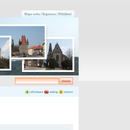
Mapa webu
|
Registrace
|
Přihlášení
nformace
atalog
nzerce