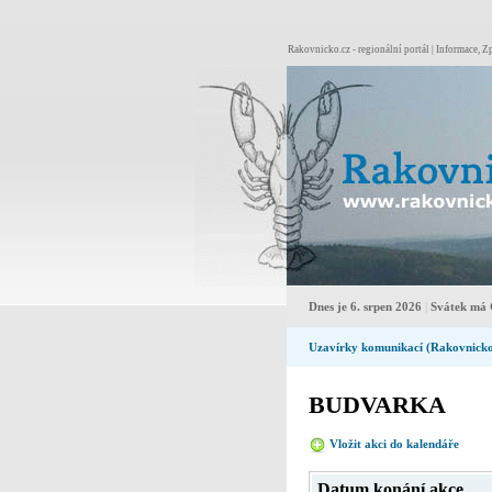
Rakovnicko.cz - regionální portál | Informace, Zp
Dnes je 6. srpen 2026
|
Svátek má 
Uzavírky komunikací (Rakovnick
BUDVARKA
Vložit akci do kalendáře
Pro
Datum konání akce