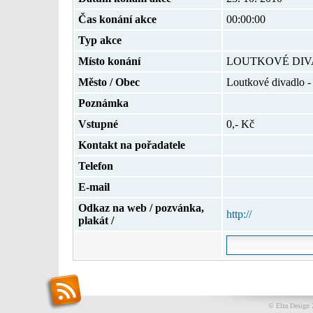
Čas konání akce
00:00:00
Typ akce
Místo konání
LOUTKOVÉ DIV
Město / Obec
Loutkové divadlo 
Poznámka
Vstupné
0,- Kč
Kontakt na pořadatele
Telefon
E-mail
Odkaz na web / pozvánka,
http://
plakát /
© Elza Design