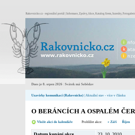
Rakovnicko.cz - regionální portál | Informace, Zprávy, Akce, Katalog firem, Inzeráty, Fotogaleri
Dnes je 8. srpen 2026
|
Svátek má Soběslav
Uzavírky komunikací (Rakovnicko)
| Aktuální stav - více v článku
O BERÁNCÍCH A OSPALÉM ČE
Vložit akci do kalendáře
Prohlížet akce:
« Září
Říjen
Datum konání akce
23. 10. 2010