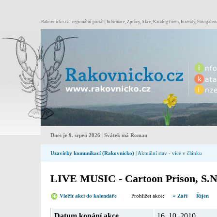
Rakovnicko.cz - regionální portál | Informace, Zprávy, Akce, Katalog firem, Inzeráty, Fotogaleri
Dnes je 9. srpen 2026
|
Svátek má Roman
Uzavírky komunikací (Rakovnicko)
| Aktuální stav - více v článku
LIVE MUSIC - Cartoon Prison, S.N
Vložit akci do kalendáře
Prohlížet akce:
« Září
Říjen
Datum konání akce
16. 10. 2010