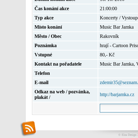
Čas konání akce
21:00:00
Typ akce
Koncerty / Vystoup
Místo konání
Music Bar Jamka
Město / Obec
Rakovník
Poznámka
hrají - Cartoon Pri
Vstupné
80,- Kč
Kontakt na pořadatele
Music Bar Jamka, 
Telefon
E-mail
zdemir35@seznam.
Odkaz na web / pozvánka,
http://barjamka.cz
plakát /
© Elza Design