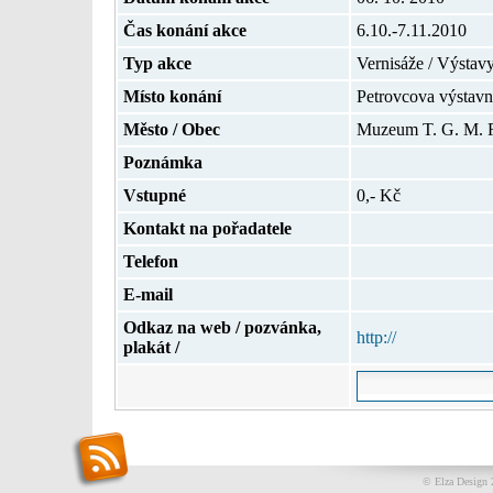
Čas konání akce
6.10.-7.11.2010
Typ akce
Vernisáže / Výstav
Místo konání
Petrovcova výstavní
Město / Obec
Muzeum T. G. M. 
Poznámka
Vstupné
0,- Kč
Kontakt na pořadatele
Telefon
E-mail
Odkaz na web / pozvánka,
http://
plakát /
© Elza Design