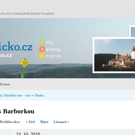
rávy, Akce, Katalog firem, Inzeráty, Fotogalerie
 Roman
o)
| Aktuální stav - více v článku
s Barborkou
hlížet akce:
« Září
Říjen
Listopad »
24. 10. 2010