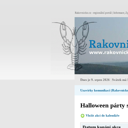
Rakovnicko.cz - regionální portál | Informace, Zp
Dnes je 9. srpen 2026
|
Svátek má
Uzavírky komunikací (Rakovnick
Halloween párty 
Vložit akci do kalendáře
Pro
Datum konání akce