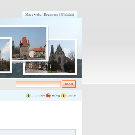
Mapa webu
|
Registrace
|
Přihlášení
nformace
atalog
nzerce