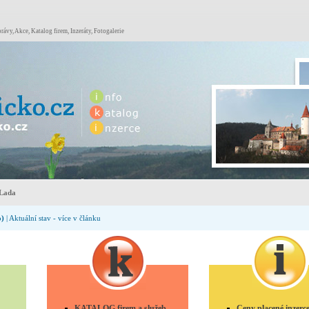
rávy, Akce, Katalog firem, Inzeráty, Fotogalerie
Lada
o)
| Aktuální stav - více v článku
KATALOG firem a služeb
Ceny placené inzerc