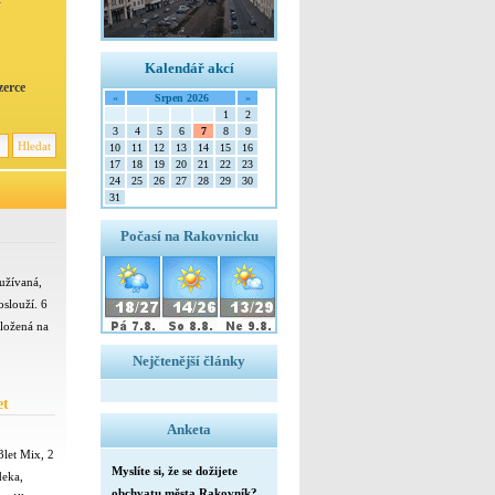
Kalendář akcí
zerce
«
Srpen 2026
»
1
2
3
4
5
6
7
8
9
10
11
12
13
14
15
16
17
18
19
20
21
22
23
24
25
26
27
28
29
30
31
Počasí na Rakovnicku
užívaná,
oslouží. 6
uložená na
Nejčtenější články
et
Anketa
3let Mix, 2
Myslíte si, že se dožijete
deka,
obchvatu města Rakovník?