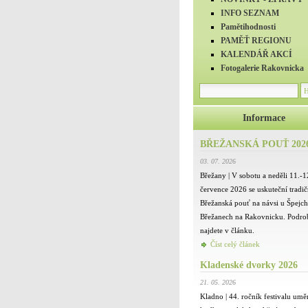
INFO SEZNAM
Pamětihodnosti
PAMĚŤ REGIONU
KALENDÁŘ AKCÍ
Fotogalerie Rakovnicka
Informace
BŘEŽANSKÁ POUŤ 202
03. 07. 2026
Břežany | V sobotu a neděli 11.-1
července 2026 se uskuteční tradič
Břežanská pouť na návsi u Špejch
Břežanech na Rakovnicku. Podro
najdete v článku.
Číst celý článek
Kladenské dvorky 2026
21. 05. 2026
Kladno | 44. ročník festivalu umě