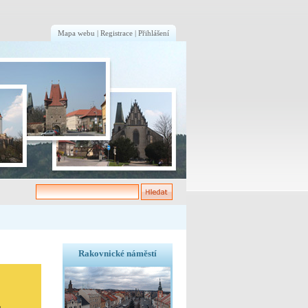
Mapa webu
|
Registrace
|
Přihlášení
Rakovnické náměstí
e