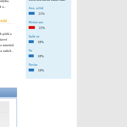
ostýlka.
 a...
Ano, určitě
21%
ódií
Možná ano
22%
h pódií a
Spíše ne
rázové
18%
o interiérů
Ne
u našich...
18%
Nevím
19%