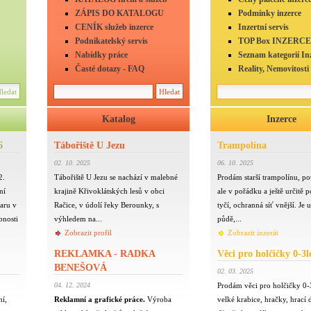
ZÁPIS DO KATALOGU
Podmínky inzerce
CENÍK služeb inzerce
Inzertní servis
Podnikatelský servis
TOP Box INZERCE
Nabídky práce
Seznam kategorií In
Časté dotazy - FAQ
Reality, Nemovitosti
Katalog
Inzerce
6
Tábořiště U Jezu
Trampolína
02. 10. 2025
06. 10. 2025
2.
Tábořiště U Jezu se nachází v malebné
Prodám starší trampolínu, po
ní
krajině Křivoklátských lesů v obci
ale v pořádku a ještě určitě p
aru v
Račice, v údolí řeky Berounky, s
tyčí, ochranná síť vnější. Je 
bnosti
výhledem na...
půdě,...
Zobrazit profil
Zobrazit inzerát
REKLAMKA - RADKA
Věci pro holčičky 0-3l
BENEŠOVÁ
02. 03. 2025
04. 12. 2024
Prodám věci pro holčičky 0-
ní,
Reklamní a grafické práce.
Výroba
velké krabice, hračky, hrací 